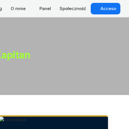
g
O mnie
Panel
Społeczność
Acceso
apitan